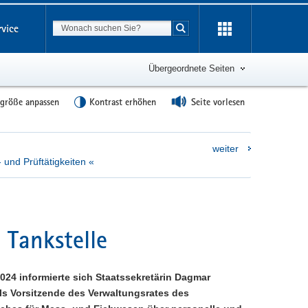
Suchbegriff
rvice
Suche starten
Übergeordnete Seiten
tgröße anpassen
Kontrast erhöhen
Seite vorlesen
weiter
 und Prüftätigkeiten «
 Tankstelle
024 informierte sich Staatssekretärin Dagmar
ls Vorsitzende des Verwaltungsrates des