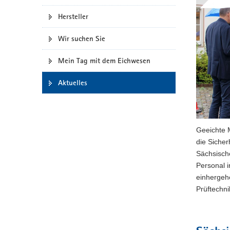
a
Hersteller
v
i
Wir suchen Sie
g
a
Mein Tag mit dem Eichwesen
t
i
Aktuelles
o
n
Geeichte 
die Sicher
Sächsisch
Personal i
einhergeh
Prüftechn