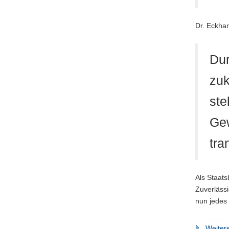
Dr. Eckha
Dur
zuk
ste
Gew
tra
Als Staats
Zuverlässi
nun jedes
Weitere