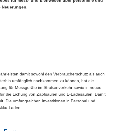
iebes für Mess- und Eichwesen über personelle und
e Neuerungen.
hrleisten damit sowohl den Verbraucherschutz als auch
eiterhin umfänglich nachkommen zu können, hat die
tung für Messgeräte im Straßenverkehr sowie in neues
e für die Eichung von Zapfsäulen und E-Ladesäulen. Damit
t. Die umfangreichen Investitionen in Personal und
 Akku-Laden.