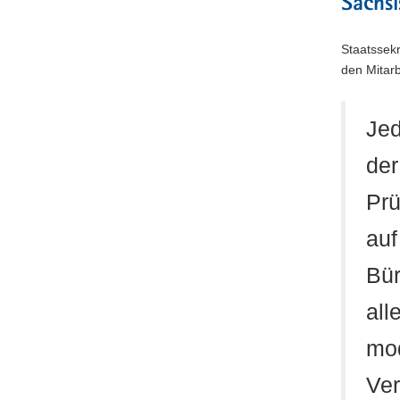
Sächsi
Staatssekr
den Mitarb
Jed
der
Prü
auf
Bür
all
mod
Ver